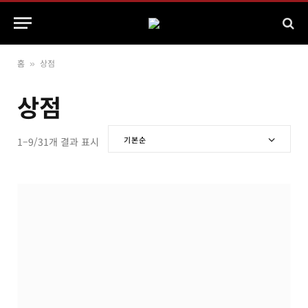
홈
상점
»
상점
기본순
1–9/31개 결과 표시