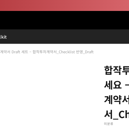
kit
계약서 Draft 세트 – 합작투자계약서_Checklist 반영_Draft
합작투
세요 –
계약서
서_Ch
미분류