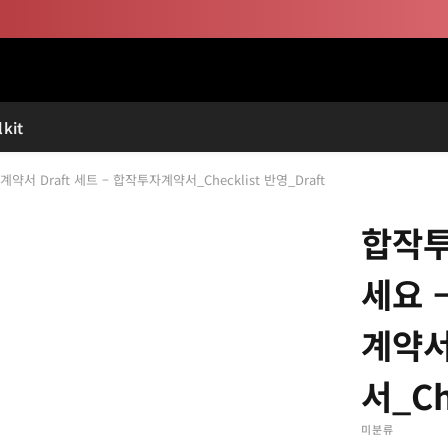
kit
계약서 Draft 세트 – 합작투자계약서_Checklist 반영_Draft
합작투
세요 –
계약서
서_Ch
미분류