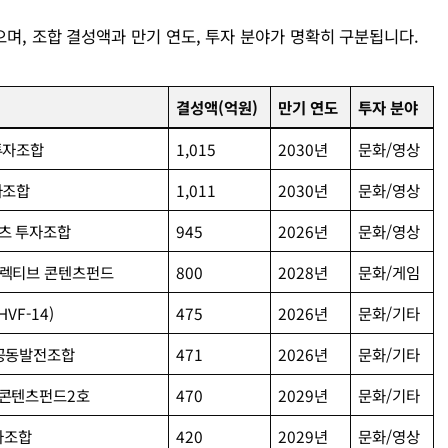
같으며, 조합 결성액과 만기 연도, 투자 분야가 명확히 구분됩니다.
결성액(억원)
만기 연도
투자 분야
투자조합
1,015
2030년
문화/영상
자조합
1,011
2030년
문화/영상
츠 투자조합
945
2026년
문화/영상
터렉티브 콘텐츠펀드
800
2028년
문화/게임
VF-14)
475
2026년
문화/기타
업공동발전조합
471
2026년
문화/기타
 콘텐츠펀드2호
470
2029년
문화/기타
자조합
420
2029년
문화/영상