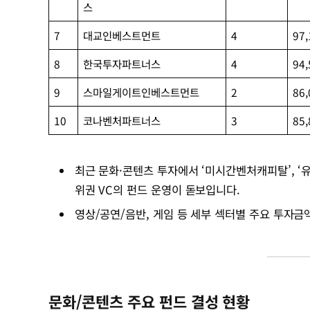
스
7
대교인베스트먼트
4
97,
8
한국투자파트너스
4
94,
9
스마일게이트인베스트먼트
2
86,
10
코나벤처파트너스
3
85,
최근 문화·콘텐츠 투자에서 ‘미시간벤처캐피탈’, ‘
위권 VC의 펀드 운영이 돋보입니다.
영상/공연/음반, 게임 등 세부 섹터별 주요 투자금액
문화/콘텐츠 주요 펀드 결성 현황