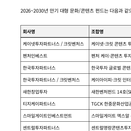
2026~2030년 만기 대형 문화/콘텐츠 펀드는 다음과 
회사명
조합명
케이넷투자파트너스 / 크릿벤처스
케이넷-크릿 콘텐츠 
펜처인베스트
펜처 케이-콘텐츠 투
한국투자파트너스
한국투자 글로벌 콘텐
한국투자파트너스 / 크릿벤처스
케이아이피-크릿 인
새한창업투자
새한벤처펀드 14호(SH
티지케이파트너스
TGCK 한중문화산
스마일게이트인베스트먼트
스마일게이트 엑스알
센트럴투자파트너스
센트럴명랑콘텐츠투