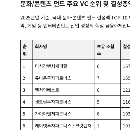
문화/콘텐츠 펀드 주요 VC 순위 및 결성총
2025년말 기준, 국내 문화·콘텐츠 펀드 결성액 TOP 10
악, 게임 등 엔터테인먼트 산업 성장의 핵심 금융주체입니
순
회사명
보유 조합
결성
위
수
1
미시간벤처캐피탈
6
167
2
유니온투자파트너스
7
155
3
펜처인베스트
6
121
4
센트럴투자파트너스
5
116
5
가이아벤처파트너스
6
103
6
케이넷투자파트너스 / 크릿벤처
1
101